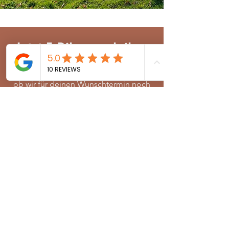
Jetzt E-Bikes ausleihen
Kontaktiere uns und wir prüfen gerne
ob wir für deinen Wunschtermin noch
passende Räder zur Verfügung haben.
Für eine schnelle Bearbeitung bitten
wir dich, die Körpergrößen aller Biker
mit anzugeben. Wir freuen uns auch
Euch!
Jetzt anfragen